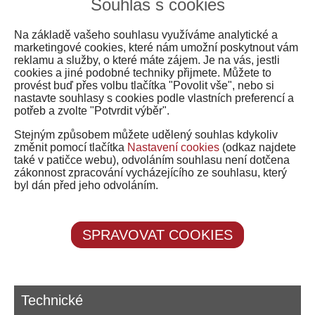
Souhlas s cookies
se mohou v některých případech stát
správci osobních údajů návštěvníka.
Zpracování údajů těmito třetími
Na základě vašeho souhlasu využíváme analytické a
stranami pak v takovém případě
marketingové cookies, které nám umožní poskytnout vám
nemůžeme nijak ovlivnit, s
reklamu a služby, o které máte zájem. Je na vás, jestli
podmínkami se, prosím, seznamte
cookies a jiné podobné techniky přijmete. Můžete to
přímo prostřednictvím informací
provést buď přes volbu tlačítka "Povolit vše", nebo si
zveřejněných těmito třetími stranami.
nastavte souhlasy s cookies podle vlastních preferencí a
Přehled třetích stran, s nimiž
potřeb a zvolte "Potvrdit výběr".
spolupracujeme, je uveden v
přehledu o ochraně soukromí a
Stejným způsobem můžete udělený souhlas kdykoliv
správě cookies.
změnit pomocí tlačítka
Nastavení cookies
(odkaz najdete
také v patičce webu), odvoláním souhlasu není dotčena
zákonnost zpracování vycházejícího ze souhlasu, který
byl dán před jeho odvoláním.
SPRAVOVAT COOKIES
Technické