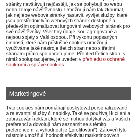
37,38,39,
stránky navštěvují nejčastěji, jak se pohybují po webu
Břeclav,
nebo zdroje návštěvnosti). Umožňují nám tak zkoumat,
družstvo
jak nejlépe webové stránky nastavit, vyvíjet služby, které
jsou prostřednictvím webových stránek dostupné a
Nastavení cookies v rámci webové stránky
především optimalizovat fungování webových stránek pro
své návštěvníky. Všechny údaje jsou agregované a
nejsou spjaty s Vaší osobou. Při výkonu popsaných
činností, které nám příslušné cookies umožňují,
využíváme také nástroje třetích stran nebo s třetími
stranami přímo spolupracujeme. Přehled třetích stran, s
nimiž spolupracujeme, je uveden v
přehledu o ochraně
soukromí a správě cookies
.
Marketingové
Tyto cookies nám pomáhají poskytovat personalizované
a relevantní služby či nabídky. Také se používají k cílení a
zobrazování reklam, které se mohou dotýkat vás a Vašich
preferencí a dovolují nám seznámit se s těmito
preferencemi a vyhodnotit je („profilování“). Zároveň tyto
nástroje umožňují hodnotit efektivitu marketingových