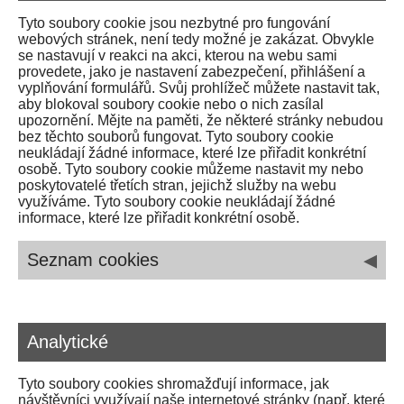
Tyto soubory cookie jsou nezbytné pro fungování
webových stránek, není tedy možné je zakázat. Obvykle
se nastavují v reakci na akci, kterou na webu sami
provedete, jako je nastavení zabezpečení, přihlášení a
vyplňování formulářů. Svůj prohlížeč můžete nastavit tak,
aby blokoval soubory cookie nebo o nich zasílal
upozornění. Mějte na paměti, že některé stránky nebudou
bez těchto souborů fungovat. Tyto soubory cookie
neukládají žádné informace, které lze přiřadit konkrétní
osobě. Tyto soubory cookie můžeme nastavit my nebo
poskytovatelé třetích stran, jejichž služby na webu
využíváme. Tyto soubory cookie neukládají žádné
informace, které lze přiřadit konkrétní osobě.
◂
Seznam cookies
Název /
Identifikace
Platforma
Příjemce
Funkce
dat
Analytické
Správa
web_page
bdnavalticke.cz
Bytové
cookies
družstvo
Na
Tyto soubory cookies shromažďují informace, jak
Valtické
návštěvníci využívají naše internetové stránky (např. které