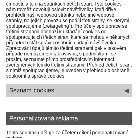
činností, a to i na stránkách třetích stran. Tyto cookies
nám rovněž dovolují oslovit návštěvníky, kteří dříve
prohlédli naši webovou stránku nebo jiné webové
stránky, na jejich provozu se podílí třetí strany, se kterými
spolupracujeme („retargeting“). Pro účely spolupráce se
třetími stranami dochází k ukládání cookies od
spolupracujících třetích stran, které se mohou v některých
případech stát správci osobních údajů návštěvníka.
Zpracování údajů těmito třetími stranami pak v takovém
případě nemůžeme nijak ovlivnit, s podmínkami se,
prosím, seznamte přímo prostřednictvím informací
zveřejněných těmito třetími stranami. Přehled třetích stran,
s nimiž spolupracujeme, je uveden v přehledu o ochraně
soukromí a správě cookies.
◂
Seznam cookies
Název /
Identifikace
Platforma
Příjemce
Funkce
dat
Personalizovaná reklama
Mapy
google_maps
Google
Google
Google
Maps
Ireland ltd.
Tento souhlas uděluje za účelem cílení personalizované
Zobrazení mapy Google v kontaktech