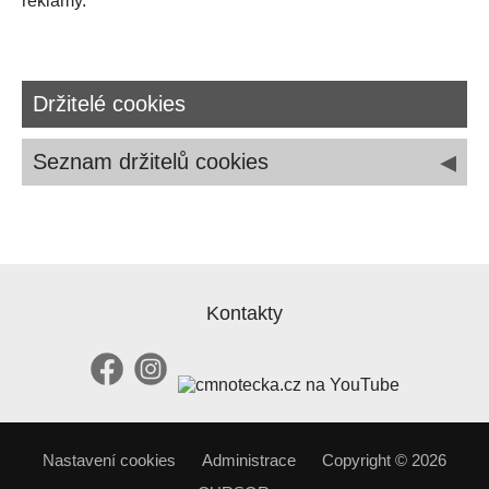
reklamy.
Držitelé cookies
◂
Seznam držitelů cookies
Název / Info
URL
Bytové družstvo Na
https://bdnavalticke.cz/
Valtické 37,38,39,
Břeclav, družstvo
Kontakty
Provozovatel tohoto webu
Google Ireland
https://policies.google.com/
ltd.
Provozovatel analytických, marketingových a
mapových služeb
Nastavení cookies
Administrace
Copyright © 2026